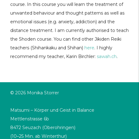
course. In this course you will learn the treatment of
unwanted behaviour and thought patterns as well as
emotional issues (e.g. anxiety, addiction) and the
distance treatment. I am currently authorised to teach
the Shoden course. You can find other Jikiden Reiki
teachers (Shihankaku and Shihan)
here
. I highly
recommend my teacher, Karin Birchler:
sawah.ch
.
© 2026 Monika Storrer
Matsumi – Körper und Geist in Balance
Mettlenstrasse 6b
8472 Seuzach (Oberohringen)
(10–25 Min. ab Winterthur)